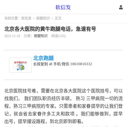
当前位置：
软信发
>
跑腿知识
>
正文
北京各大医院的黄牛跑腿电话，急速有号
2023-11-10
分类：
跑腿知识
阅读(143)
北京跑腿
at
长按复制
手机/微信:18610816332
北京医院挂号难，需要在北京各大医院这个医院挂号，可以
找我们，
我们团队职员经历丰硕，
熟习
三甲病院一切的流
程，熟习三甲病院的专家。只需患者和家眷提早的让我们登
记，就会省去家眷许多工夫和款项
。我们能够做到，提早
出号，提早摆设路程，到北京即到即看。