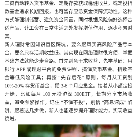
工资自动转入货币基金、定期存款获取稳健收益，或定投指
数基金追求长期回报，也可留存应急资金保障流动性。这种
方式能强制储蓄、避免资金闲置，同时根据风险偏好选择合
适产品，让工资在日常生活之外发挥增值作用，逐步积累财
富。
新人理财常因知识盲区踩坑，要么跟风买高风险产品亏本
金，要么只存活期收益低。其实现在网络理财很方便，掌握
基础方法就能少走弯路。首先别急于求收益，先学基础：用
银行 APP 或理财平台的免费课程，搞懂货币基金、指数基
金等低风险工具；再按 “先存后花” 原则，每月从工资划
10%-20% 存货币基金，攒 3-6 个月应急金。接着从小额定投
开始，比如每月 100 元投沪深 300ETF，长期分享市场收
益，避免频繁操作。记住 “不懂不投”，别信 “高息速成” 陷
阱。跟着这几步做，新人也能逐步提升理财能力，实现收益
稳增。