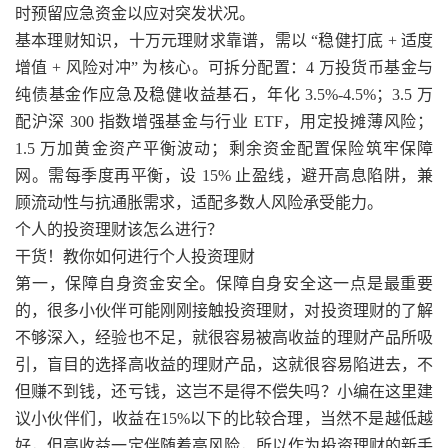
时预留应急资金以应对突发状况。
基本理财知识，十万元理财求靠谱，需以 “稳健打底 + 适度
增值 + 风险对冲” 为核心。可拆分配置：4 万投货币基金与
纯债基金作应急及稳健收益基石，年化 3.5%-4.5%；3.5 万
配沪深 300 指数增强基金与行业 ETF，用定投摊薄风险；
1.5 万加黄金资产平衡波动；剩余资金配置保险筑牢保障
网。需每季度再平衡，设 15% 止盈线，避开高息陷阱，兼
顾流动性与抗通胀需求，适配多数人风险承受能力。
个人的投资理财该怎么进行？
干货！教你如何进行个人投资理财
第一，保障自身资金安全。保障自身安全这一点是最重要
的，很多小伙伴可能刚刚接触投资理财，对投资理财的了解
不够深入，经验也不足，就很容易被高收益的理财产品所吸
引，盲目的选择高收益的理财产品，这就很容易陷进去，不
但赚不到钱，还亏钱，这岂不是得不偿失吗？小编在这里建
议小伙伴们，收益在15%以下的比较合理，当然不是越低越
好，但高收益一定伴随着高风险，所以作为投资理财的新手