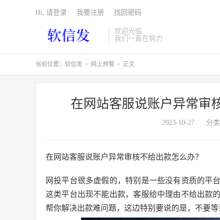
Hi, 请登录
我要注册
找回密码
欢迎光临
我们一直在努力
当前位置：
软信发
>
网上预警
>
正文
在网站客服说账户异常审
2023-10-27
分类
在网站客服说账户异常审核不给出款怎么办？
网投平台很多虚假的，特别是一些没有资质的平
这类平台出现不能出款，客服给中理由不给出款
帮你解决出款难问题，这边特别要说的是，不要等