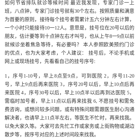
如何节省排队就诊等候时间 最近我发现，专家门诊一上
班，八点钟，专家门诊挂号就有30个左右。按照质量和满意
为首要的原则，接待每个挂号者需累计五六分钟左右计算，
一个小时只能接待10一12人。意思是，挂号位在20号以后的
朋友，估计要等到十点钟左右才叫号，也从上午8一9点以前
就候诊坐着焦急等待，有必要吗？ 本人参照欧美预约门诊
的优点，也为大家考虑，个人建议： 挂号后，不论手机或
网上或现场挂号，先看看自己的挂号序号:
1，序号1-10号，早上8点至9点，可到医院 2，序号11-20
号，早上9点后再来医院 3，序号20号以后，早上10点后再
来医院 4，序号30号以后，早上10点半以后再到达医院 5，
需临时加号者，早上11点以后再来找我 6, 不愿挂号和需免
费咨询，或想问较多问题，或有特殊问题需跟医生耐心沟通
解决者，也请早上11点半左右，等医生不忙时，再来找我。
以免大家久等。大家可去先忙工作或家务或上街购物或湖边
散步等，按序号对应的上述时间段来找我。