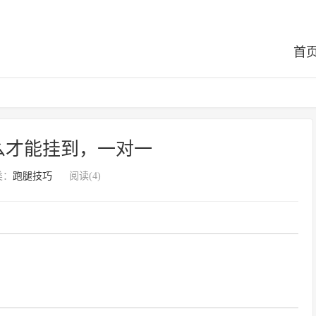
首
么才能挂到，一对一
类：
跑腿技巧
阅读(4)