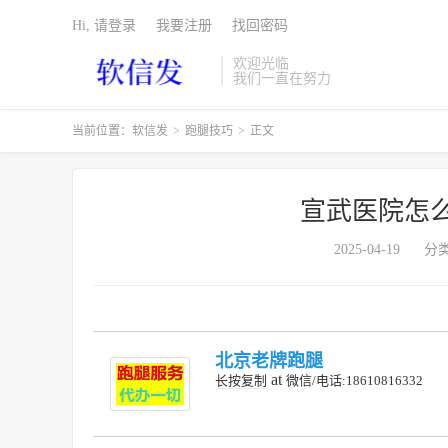
Hi, 请登录
我要注册
找回密码
欢迎光临
我们一直在努力
当前位置：
软信发
>
跑腿技巧
>
正文
宣武医院怎
2025-04-19
分
北京老牌跑腿
at
长按复制
微信/电话:18610816332