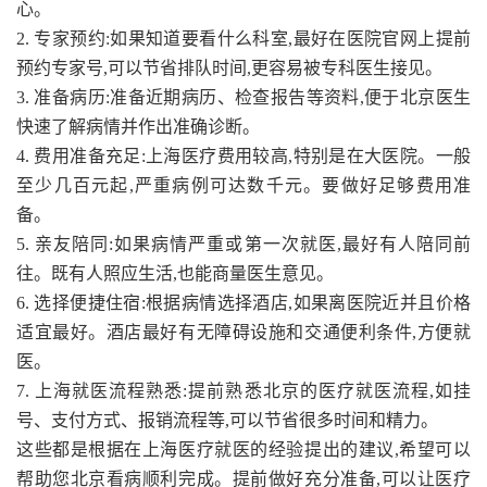
心。
2. 专家预约:如果知道要看什么科室,最好在医院官网上提前
预约专家号,可以节省排队时间,更容易被专科医生接见。
3. 准备病历:准备近期病历、检查报告等资料,便于北京医生
快速了解病情并作出准确诊断。
4. 费用准备充足:上海医疗费用较高,特别是在大医院。一般
至少几百元起,严重病例可达数千元。要做好足够费用准
备。
5. 亲友陪同:如果病情严重或第一次就医,最好有人陪同前
往。既有人照应生活,也能商量医生意见。
6. 选择便捷住宿:根据病情选择酒店,如果离医院近并且价格
适宜最好。酒店最好有无障碍设施和交通便利条件,方便就
医。
7. 上海就医流程熟悉:提前熟悉北京的医疗就医流程,如挂
号、支付方式、报销流程等,可以节省很多时间和精力。
这些都是根据在上海医疗就医的经验提出的建议,希望可以
帮助您北京看病顺利完成。提前做好充分准备,可以让医疗