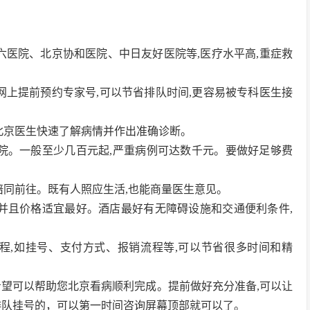
北六医院、北京协和医院、中日友好医院等,医疗水平高,重症救
官网上提前预约专家号,可以节省排队时间,更容易被专科医生接
于北京医生快速了解病情并作出准确诊断。
大医院。一般至少几百元起,严重病例可达数千元。要做好足够费
人陪同前往。既有人照应生活,也能商量医生意见。
院近并且价格适宜最好。酒店最好有无障碍设施和交通便利条件,
流程,如挂号、支付方式、报销流程等,可以节省很多时间和精
希望可以帮助您北京看病顺利完成。提前做好充分准备,可以让
排队挂号的，可以第一时间咨询屏幕顶部就可以了。