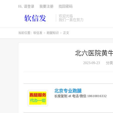
Hi, 请登录
我要注册
找回密码
欢迎光临
我们一直在努力
当前位置：
软信发
>
跑腿知识
>
正文
北六医院黄牛
2023-09-23
分类
北京专业跑腿
at
长按复制
电话/微信:18610816332