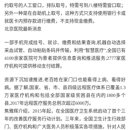
约取号的人工窗口，排队取号，特需号到八楼特需窗口取；
另外一种是在自助机上取号，这种方式只支持使用银行卡或
就医卡内预存款进行缴费，不支持现金缴费。
北京医院最新消息
一部手机完成挂号、就诊、缴费和结果查询,机器自动选择
采血试管、自动粘贴条码并传输，利用“智慧医疗”,全国已有
4100余家医院可为患者提供信息查询和推送服务;2777家医
疗机构可提供移动支付结算。
资源下沉加速推进,老百姓在家门口也能看得上病、看得好
病。据了解,国家、省、市、县四级远程医疗体系已覆盖1.3
万家医疗机构和包括全部国家级贫困县在内的1800多个
县,2017年远程医疗服务总例次超过6000万。
焦雅辉介绍，2015年起，在全国医疗卫生系统启动了首个三
年的改善医疗服务行动计划。三年来，全国卫生计生行政部
门、医疗机构和广大医务人员积极落实各项措施，针对人民