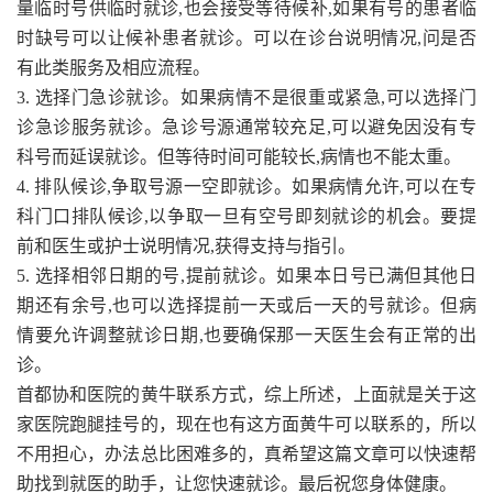
量临时号供临时就诊,也会接受等待候补,如果有号的患者临
时缺号可以让候补患者就诊。可以在诊台说明情况,问是否
有此类服务及相应流程。
3. 选择门急诊就诊。如果病情不是很重或紧急,可以选择门
诊急诊服务就诊。急诊号源通常较充足,可以避免因没有专
科号而延误就诊。但等待时间可能较长,病情也不能太重。
4. 排队候诊,争取号源一空即就诊。如果病情允许,可以在专
科门口排队候诊,以争取一旦有空号即刻就诊的机会。要提
前和医生或护士说明情况,获得支持与指引。
5. 选择相邻日期的号,提前就诊。如果本日号已满但其他日
期还有余号,也可以选择提前一天或后一天的号就诊。但病
情要允许调整就诊日期,也要确保那一天医生会有正常的出
诊。
首都协和医院的黄牛联系方式，综上所述，上面就是关于这
家医院跑腿挂号的，现在也有这方面黄牛可以联系的，所以
不用担心，办法总比困难多的，真希望这篇文章可以快速帮
助找到就医的助手，让您快速就诊。最后祝您身体健康。