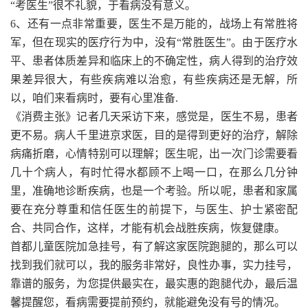
“考医生”很不礼貌，于看病没有意义。
6、还有一点非常重要，医生不是万能的，战场上有常胜将
军，但在现实的医疗行为中，没有“常胜医生”。由于医疗水
平、患者体质差异和临床上的不确定性，病人得到的治疗效
果差异很大，有些疾病难以治愈，有些疾病还是无解，所
以，咱们来看病时，要有心里准备.
《消费主张》记者几天采访下来，感觉是，医生不易，患者
更不易。病人千里进京求医，目的是得到更好的治疗，解除
病痛折磨，心情特别可以理解；医生呢，出一次门诊需要看
几十个病人，有时忙得水都顾不上喝一口，在那么几分钟
里，准确地诊断疾病，也是一个考验。所以呢，患者和家属
要在充分尊重和信任医生的前提下，与医生、护士紧密配
合、共同合作，这样，才能有机会战胜疾病，恢复健康。
首都儿童医院加急挂号，有了解这家医院跑腿的，那么可以
找到我们就可以，我的服务非常好，良性办事，实力挂号，
靠谱的服务，为您提供最实在，最实惠的跑腿代办，最后温
馨提醒您，看病需要提前预约，就能避免没有号的情况。