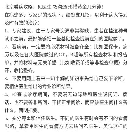
北京看病攻略：见医生 巧沟通 珍惜黄金几分钟！
在病患多、专家少的现状下，给您支几招，以利于病人得到
及时有效的治疗：
1、专家建议，由于专家号资源非常稀缺，患者在挂这种号
就诊之前，最好能够把一些基础检查提前在别的医院做了。
2、看病前，一定要将必须材料准备齐全：比如医保卡，病
历以及在各大医院做过的CT，B超等所有检查材料和报告
单，并将材料与无关单据（比如收费单或等非检查单据）分
开，收拾整齐。
3、不要用网上看来一知半解的知识事先给自己妄下诊断，
要相信医生给出的专业诊断结果。
4、检查或诊疗期间，不要漫无边际地和医生说闲话、废
话，也不要答非所问，干扰正常问诊，而应该医生问什么答
什么，简明扼要。
5、充分尊重和信任医生。不同的医生有时会有不同的看病
思路，拿着甲医生的看病方式去质问乙医生，类似这样的