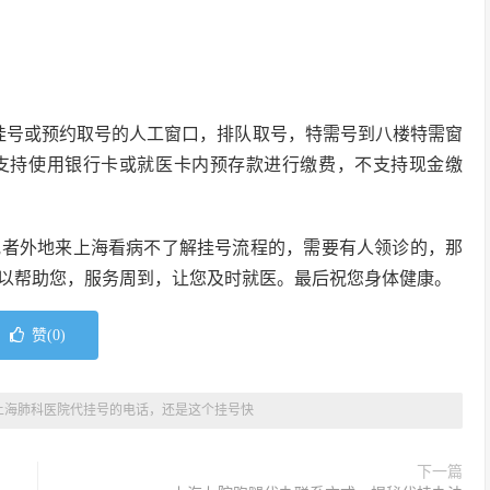
挂号或预约取号的人工窗口，排队取号，特需号到八楼特需窗
支持使用银行卡或就医卡内预存款进行缴费，不支持现金缴
或者外地来上海看病不了解挂号流程的，需要有人领诊的，那
以帮助您，服务周到，让您及时就医。最后祝您身体健康。
赞(
0
)
上海肺科医院代挂号的电话，还是这个挂号快
下一篇