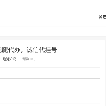
首
跑腿代办，诚信代挂号
：
跑腿知识
阅读(100)