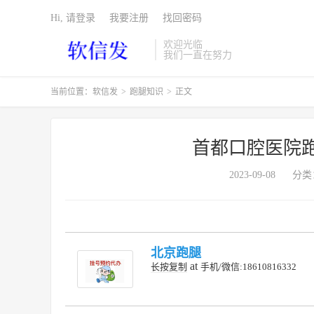
Hi, 请登录
我要注册
找回密码
欢迎光临
我们一直在努力
当前位置：
软信发
>
跑腿知识
>
正文
首都口腔医院
2023-09-08
分类
北京跑腿
at
长按复制
手机/微信:18610816332