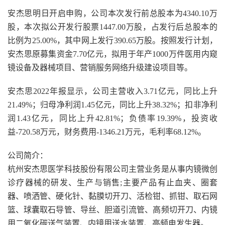
安杰思明日开启申购，公司本次发行前总股本为4340.10万
股，本次拟公开发行股票1447.00万股，占发行后总股本的
比例为25.00%，其中网上发行390.65万股。按照发行计划，
安杰思原募集资金7.70亿元，拟用于年产1000万件医用内窥
镜设备及器械项目、营销服务网络升级建设项目等。
安杰思2022年报显示，公司主营收入3.71亿元，同比上升
21.49%；归母净利润1.45亿元，同比上升38.32%；扣非净利
润1.43亿元，同比上升42.81%；负债率19.39%，投资收
益-720.58万元，财务费用-1346.21万元，毛利率68.12%。
公司简介：
杭州安杰思医学科技股份有限公司主营业务是从事内镜微创
诊疗器械的研发、生产与销售;主要产品有止血夹、圈套
器、喷洒管、硬化针、黏膜切开刀、活检钳、抓钳、取石网
篮、球囊取石导管、导丝、胆道引流管、高频切开刀、内镜
用二氧化碳送气装置、内镜用送水装置、高频电发生器。