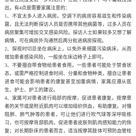
出，有4点是需要家属注意的：
1、不宜太多人进入病房。空调下的病房容易滋生和传染病
菌，且无法判断探访人员是否携带其他病菌等，过多人员在
病房聚集可增加交叉感染风险。探访人士如果较多又想了解
病情，可在病房外沟通然后再分批进病房探视。
2、探视时切忌坐在病床上，以免外来细菌污染病床，从而
增加患者感染风险，一般坐在床边椅子上即可。
3、不要擅自带食物给患者食用。一些患者可能处于禁食状
态，或需严格控制进食时间、分量和食物种类，擅自让患者
进食可能会影响患者的康复甚至加重病情，家属应遵从医
生、护士、护工的建议。
4、家属可对患者进行局部的按摩，促进患者康复。按摩患
者的关节或是附近肌肉可以增加组织供血，有助康复。对慢
阻肺、肺气肿等的患者，可让他们进行吹气球等深呼吸练
习，也可按摩背部肌肉，促进患者皮肤到肌肉感知能力的恢
复；对长期卧床的患者而言，适当按摩其肢体可预防血管栓