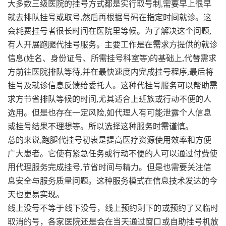
大多数三级医院的挂号方式都是实行取号制,需要早上很早
就去排队挂号或取号,然后再根据号码在指定时间就诊。这
会耗费挂号者很长时间在医院里等候。为了解决这个问题,
有人开展跑腿代挂号服务。主要工作是在需求方提供的就诊
信息(姓名、身份证号、所需挂号科室等)的基础上,代替需求
方前往医院排队等待,并在最快速度内完成挂号程序,最后将
挂号及就诊信息反馈给委托人。这种代挂号服务可以帮助需
求方节省排队等候的时间,尤其适合上班族或行动不便的人
选用。但是也存在一定风险,如代理人有可能泄露个人信息
或挂号结果不理想等。所以选择这种服务时需谨慎。
总的来说,跑腿代挂号初衷是提高医疗资源使用效率和方便
广大患者。它使有紧急任务或行动不便的人可以通过付费使
用代理服务完成挂号,节省时间与精力。但是也需要关注信
息安全与服务质量问题。这种服务模式在信息技术发达的今
天也更易实现。
线上没号不等于线下没号，线上预约剩下的或预约了又临时
取消的号，各家医院还是会在当天通过窗口或自助挂号机放