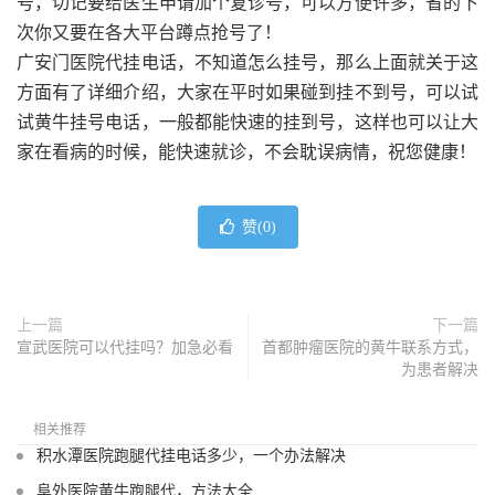
号，切记要给医生申请加个复诊号，可以方便许多，省的下
次你又要在各大平台蹲点抢号了！
广安门医院代挂电话，不知道怎么挂号，那么上面就关于这
方面有了详细介绍，大家在平时如果碰到挂不到号，可以试
试黄牛挂号电话，一般都能快速的挂到号，这样也可以让大
家在看病的时候，能快速就诊，不会耽误病情，祝您健康！
赞(
0
)
上一篇
下一篇
宣武医院可以代挂吗？加急必看
首都肿瘤医院的黄牛联系方式，
为患者解决
相关推荐
积水潭医院跑腿代挂电话多少，一个办法解决
阜外医院黄牛跑腿代，方法大全