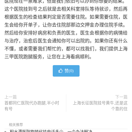
医院现在一票难求，但是我们依旧可以办到你想要的结果。
这个医院挂到号之后就是去相关科室排队等待就诊，然后再
根据医生的检查结果判定是否需要住院。如果需要住院，医
生会给你开单子，让你去住院部那边交押金办理住院手续。
然后给你安排好病房和负责的医生，医生会根据你的病情给
与治疗，治愈后医生会通知你可以出院的。如果你还有什么
不懂，或者需要我们帮忙的，都可以找我们，我们提供上海
三甲医院跑腿服务，让您在上海看病顺利。
赞(
0
)
上一篇
下一篇
首都同仁医院代办跑腿,半小时
上海长征医院挂号黄牛,还是这
有号
个靠的住
相关推荐
积水潭医院跑腿代挂电话多少，一个办法解决