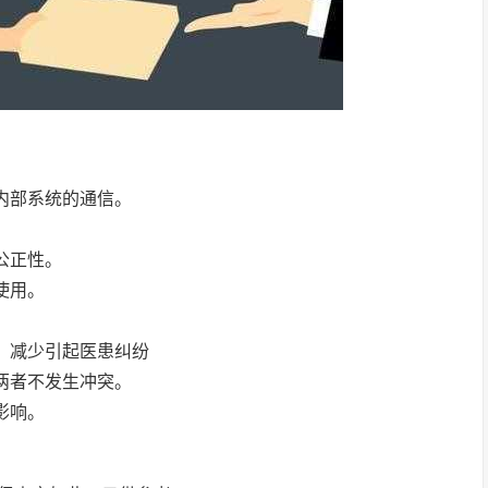
内部系统的通信。
。
公正性。
使用。
，减少引起医患纠纷
两者不发生冲突。
影响。