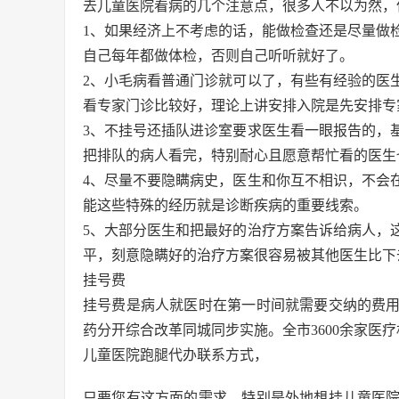
去儿童医院看病的几个注意点，很多人不以为然，
1、如果经济上不考虑的话，能做检查还是尽量做
自己每年都做体检，否则自己听听就好了。
2、小毛病看普通门诊就可以了，有些有经验的医
看专家门诊比较好，理论上讲安排入院是先安排专
3、不挂号还插队进诊室要求医生看一眼报告的，
把排队的病人看完，特别耐心且愿意帮忙看的医生
4、尽量不要隐瞒病史，医生和你互不相识，不会
能这些特殊的经历就是诊断疾病的重要线索。
5、大部分医生和把最好的治疗方案告诉给病人，
平，刻意隐瞒好的治疗方案很容易被其他医生比下
挂号费
挂号费是病人就医时在第一时间就需要交纳的费用，
药分开综合改革同城同步实施。全市3600余家医
儿童医院跑腿代办联系方式，
只要您有这方面的需求，特别是外地想挂儿童医