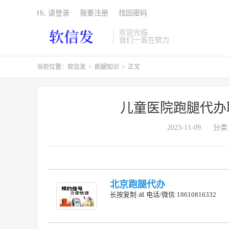
Hi, 请登录
我要注册
找回密码
欢迎光临
我们一直在努力
当前位置：
软信发
>
跑腿知识
>
正文
儿童医院跑腿代办
2023-11-09
分类
北京跑腿代办
at
长按复制
电话/微信:18610816332