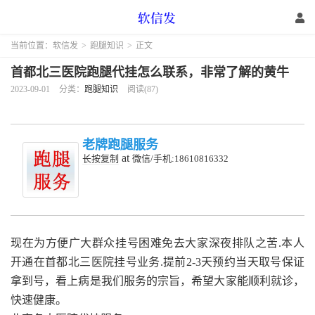
当前位置：
软信发
>
跑腿知识
>
正文
首都北三医院跑腿代挂怎么联系，非常了解的黄牛
2023-09-01
分类：
跑腿知识
阅读(87)
老牌跑腿服务
at
长按复制
微信/手机:18610816332
现在为方便广大群众挂号困难免去大家深夜排队之苦.本人
开通在首都北三医院挂号业务.提前2-3天预约当天取号保证
拿到号，看上病是我们服务的宗旨，希望大家能顺利就诊，
快速健康。