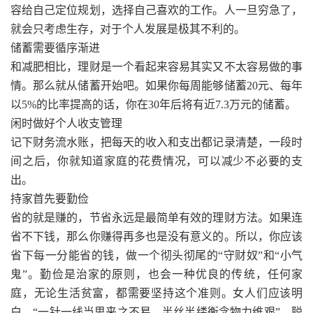
容给自己定位规划，选择自己喜欢的工作。人一旦穷急了，
就会只考虑生存，对于个人发展是极其不利的。
储蓄需要循序渐进
和减肥相比，理财是一个看起来容易其实又不太容易做的事
情。那么就从储蓄开始吧。如果你每周能够储蓄20元、每年
以5%的比率提高的话，你在30年后将有近7.3万元的储蓄。
闲时做好个人收支管理
记下财务流水账，把每天的收入和支出都记录清楚，一段时
间之后，你就知道家庭的花费情况，可以减少不必要的支
出。
持家首先要勤俭
省的就是赚的，节省永远是最简单有效的理财方法。如果连
省不下钱，那么你赚得再多也是没有意义的。所以，你应该
省下每一分能省的钱，做一个彻头彻尾的“守财奴”和“小气
鬼”。勤俭是治家的原则，也会一种优良的传统，任何家
庭，无论生活贫富，都需要坚持这个准则。女人们应该明
白，“一针一线当思来之不易、半丝半缕衡念物力维艰”。聪