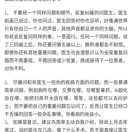
1、 不要就一个同样问题和细节，反复纠缠的问医生。医生
前面已说过，你也问过，医生回答时你也没听，好像满世界
只有你自己一个人的声音，其他声音都没进你的大脑，所以
你就会反复问同样的事，一意孤行。任何一个同样问题，说
了三四遍之后，你还要问第五遍以上，换到谁都会不耐烦。
即使你还有其他重要问题，医生也会潜意识认为全是重复问
题而不再重视，不再回答或少答复，换成接待下一位患者，
对你不利。
2、 尽量问和听医生一些你的疾病方面的问题。而一些普通
简单问题，例如厕所在哪，交费在哪，在哪里拿药，B超化
验在哪，拖把扫帚开水房在哪，等等，这些都可以去问护
士。而不要把自己的重要问题忘记问了，反而让医生已经口
干舌燥的回答一些杂乱事情，你看病的收益小。
3、 如果是复诊，建议先简单主动自我介绍，就说上月去年
来过，当时是住在几床，做了什么手术。而不是直接让医生