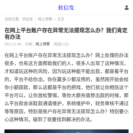
当前位置：
软信发
>
网上预警
>
正文
在网上平台账户存在异常无法提现怎么办？我们肯定
有办法
2023-11-06
分类：
网上预警
阅读(132)
在网上平台账户存在异常无法提现怎么办？网上处理的办法
很多，也有这方面帮助我们的人，很多人出现了这种情况，
才知道玩这种的风险，因为玩这种能不能出款，都是看平台
的，平台不给你出，你在赢多少都没用的，虽然刚开始会给
你小额提款，那么这都是平台的把戏，他们就让你相信这个
平台可以，让你放松警惕，等你大额充值想出款的时候，那
么平台就会说取款通道维护，系统维护中，财务审核不通过
等等原因，特别是账户存在异常无法提现怎么办？特别要小
心这种情况，碰到了就要找到解决的办法。