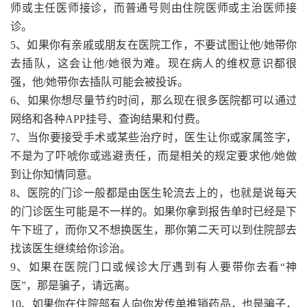
师或主任医师接诊，而普通号则由住院医师或主治医师接
诊。
5、如果你有亲戚或朋友在医院工作，不要试图让他/她带你
去插队，这会让他/她很为难。现在病人的维权意识都很
强，他/她带你去插队可能会被投诉。
6、如果你想尽量节约时间，那么现在很多医院都可以通过
网络和各种APP挂号、查询结果和付费。
7、当你要接受手术或某些治疗时，医生让你或家属签字，
不是为了吓唬你或逃避责任，而是相关的规定要求他/她做
到让你知情同意。
8、医院的门诊一般都是由医生轮流去上的，也就是说每天
的门诊医生可能是不一样的。如果你拿到报告单时已经是下
午下班了，而你又不想换医生，那你第二天可以到住院部去
找该医生继续给你诊治。
9、如果在医院门口或候诊大厅遇到有人要带你去看“神
医”，那是骗子，请远离。
10、如果你在住院部有人向你发传单推销药品，也是骗子，