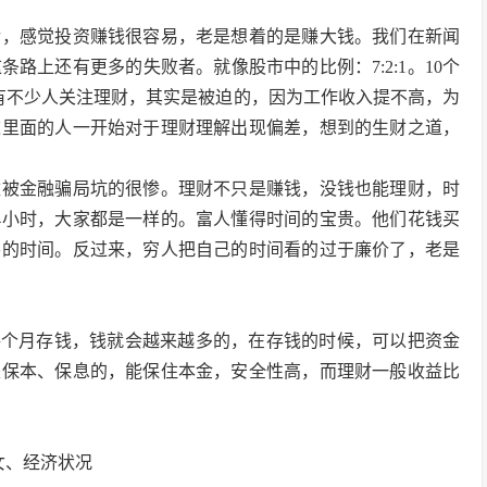
后，感觉投资赚钱很容易，老是想着的是赚大钱。我们在新闻
路上还有更多的失败者。就像股市中的比例：7:2:1。10个
在有不少人关注理财，其实是被迫的，因为工作收入提不高，为
这里面的人一开始对于理财理解出现偏差，想到的生财之道，
数被金融骗局坑的很惨。理财不只是赚钱，没钱也能理财，时
4小时，大家都是一样的。富人懂得时间的宝贵。他们花钱买
要的时间。反过来，穷人把自己的时间看的过于廉价了，老是
每个月存钱，钱就会越来越多的，在存钱的时候，可以把资金
是保本、保息的，能保住本金，安全性高，而理财一般收益比
女、经济状况