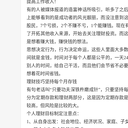
提高工作收入！
有的人被媒体报道的造富神话所吸引，听多了之
上能够看到的是成功者的风光靓丽，而没注意到这条
股民，7个亏损，2个不赚不亏，1个能赚钱。现
了开拓其他收入来源，开始去关注理财投资。而
是想着赚大钱，赚快钱的想法。
思想决定行为，行为决定命运，这些人里面大多
间就是金钱，时间对于每个人都是公平的，一天2
别人的时间，给自己干活，而且他们会节省不必
想着花时间省钱。
理财技巧坚持每个月存钱
有句老话叫“只要功夫深铁杵磨成针”，只要坚持
分为定期存款和理财两部分，这是因为定期存款
较高，但风险是比较的大。
个人理财目标制定注意点：
1、从自身出发：社会地位、经济状况、家庭、子