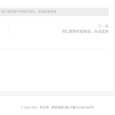
»
同仁医院黄牛代排队预约，亲戚非常有用
下一篇
同仁医院代挂电话，办法这些
© 2010-2026
软信发
网站地图
闽ICP备2022007889号