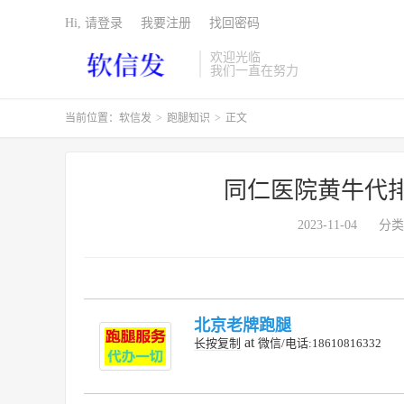
Hi, 请登录
我要注册
找回密码
欢迎光临
我们一直在努力
当前位置：
软信发
>
跑腿知识
>
正文
同仁医院黄牛代
2023-11-04
分类
北京老牌跑腿
at
长按复制
微信/电话:18610816332