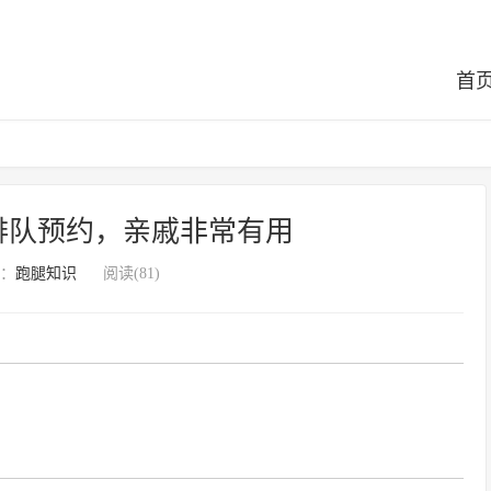
首
排队预约，亲戚非常有用
：
跑腿知识
阅读(81)