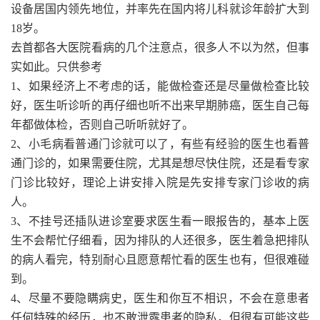
设备居国内领先地位，并率先在国内将儿科就诊年龄扩大到
18岁。
去首都各大医院看病的几个注意点，很多人不以为然，但事
实如此。只供参考
1、如果经济上不考虑的话，能做检查还是尽量做检查比较
好，医生听诊听的再仔细也听不出来早期肺癌，医生自己每
年都做体检，否则自己听听就好了。
2、小毛病看普通门诊就可以了，有些有经验的医生也看普
通门诊的，如果需要住院，尤其是想尽快住院，还是看专家
门诊比较好，理论上讲安排入院是先安排专家门诊收的病
人。
3、不挂号还插队进诊室要求医生看一眼报告的，基本上医
生不会帮忙仔细看，因为排队的人还很多，医生着急把排队
的病人看完，特别耐心且愿意帮忙看的医生也有，但很难碰
到。
4、尽量不要隐瞒病史，医生和你互不相识，不会在意患者
任何特殊的经历，也不敢泄露患者的隐私，但很有可能这些