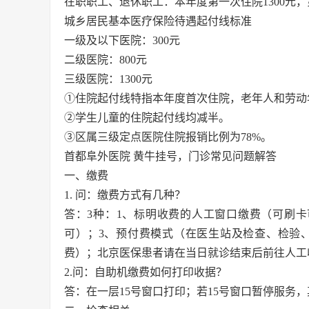
在职职工、退休职工：本年度第一次住院1300元，
城乡居民基本医疗保险待遇起付线标准
一级及以下医院：300元
二级医院：800元
三级医院：1300元
①住院起付线特指本年度首次住院，老年人和劳动
②学生儿童的住院起付线均减半。
③区属三级定点医院住院报销比例为78%。
首都阜外医院 黄牛挂号，门诊常见问题解答
一、缴费
1. 问：缴费方式有几种？
答：3种：1、标明收费的人工窗口缴费（可刷
可）；3、预付费模式（在医生站及检查、检验
费）；北京医保患者请在当日就诊结束后前往人工
2.问：自助机缴费如何打印收据？
答：在一层15号窗口打印；若15号窗口暂停服务