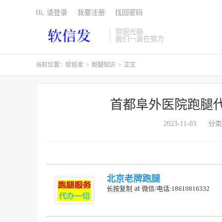
Hi, 请登录
我要注册
找回密码
欢迎光临
我们一直在努力
当前位置：
软信发
>
跑腿知识
>
正文
首都阜外医院跑腿
2023-11-03
分类
北京老牌跑腿
at
长按复制
微信/电话:18610816332