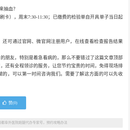
天来抽血？
5停止刷卡），周末7:30-11:30；已缴费的检验单自开具单子当日起
；还可通过官网、微官网注册用户，在线查看检查报告结果
面的朋友，特别是着急看病的，那么不要错过了这篇文章顶部
院，还有全程领诊的服务，让您节约宝贵的时间，免得现场排
腿的，可以第一时间咨询我们。需要了解这方面的可以先收
赞(
0
)
首都阜外医院跑腿代办专家号，预约攻略办法