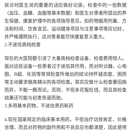
就诊时医生说的重要的话应做好记录。检查中的一些数据
（血压、血糖、血脂等基本数据）和医生对患者所提出的养
生保健、康复护理中的各项指导意见，如药物服用剂量、方
法和时间、饮食宜忌、运动健身项目与注意事项等应记好，
并严格遵照执行，这对患者能尽快康复意义重大。
2.不迷信高档检查
现在的大医院都引进了大量高档检查设备，检查费用惊人。
面对这些设备一些患者过于迷信其作用，而对听诊器、心电
图、B超、化验等常规检查所做出的结论持怀疑态度，困而
常主动要求做高精尖的各项检查。其实应做什么检查要因病
而异，不能一概而论。否则，不但多花冤枉钱，而且其检查
结果还可能与初衷背道而驰。
3.多用基本药物，不迷信贵药新药
4.现在国家规定的临床基本用药，不但治疗功效肯定、价格
合理，而且对药物的副作用和不良反应也都清楚，因此使用