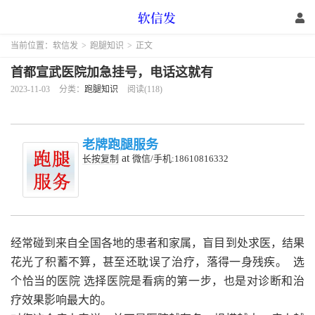
当前位置：
软信发
>
跑腿知识
>
正文
首都宣武医院加急挂号，电话这就有
2023-11-03
分类：
跑腿知识
阅读(118)
老牌跑腿服务
at
长按复制
微信/手机:18610816332
经常碰到来自全国各地的患者和家属，盲目到处求医，结果
花光了积蓄不算，甚至还耽误了治疗，落得一身残疾。 选
个恰当的医院 选择医院是看病的第一步，也是对诊断和治
疗效果影响最大的。