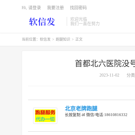
Hi, 请登录
我要注册
找回密码
欢迎光临
我们一直在努力
当前位置：
软信发
>
跑腿知识
>
正文
首都北六医院没
2023-11-02
分类
北京老牌跑腿
at
长按复制
微信/电话:18610816332