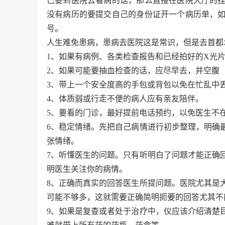
己要到医院去看病的话，那么直接在医院大厅的
没有病历的要提交自己的身份证开一个病历单，
号。
人生难免患病，患病去医院这是常识，但是去首都
1、如果有病例、各类检查报告和已经拍好的X光片
2、如果可能要抽血检查的话，应尽早去，并空腹（
3、带上一个安全度高的手包或背包以免在忙乱中
4、体质弱或行走不便的病人应有亲友陪伴。
5、要看的门诊，最好提前电话预约，以免医生不
6、稳定情绪。先把自己病情进行初步整理，明确
张情绪。
7、听懂医生的问题。只有听明白了问题才能正确
明医生关注你的病情。
8、正确而真实的回答医生所提问题。医院尤其是
可能不够多，这就需要正确简明扼要的回答尤其不
9、如果是复查或者处于治疗中，仪应该介绍清楚