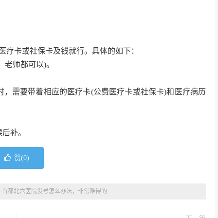
医疗卡或社保卡及钱就行。具体的如下：
、老师都可以)。
时，需要带着相应的医疗卡(公费医疗卡或社保卡)和医疗病历
续后补。
赞(
0
)
»
首都北六医院没号怎么办法，非常难得的