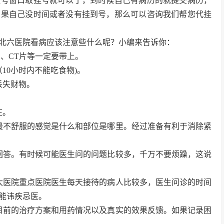
挂号窗口取挂号就可以了，到时候自己有病历的就提交病历，
如果自己没时间或者没有挂到号，那么可以咨询我们帮您代挂
北六医院看病应该注意些什么呢？小编来告诉你：
、CT片等一定要带上。
10小时内不能吃食物)。
丢失财物。
在。
最不舒服的感觉是什么和部位是哪里。经过准备有利于消除紧
回答。有时候可能医生问的问题比较多，千万不要烦躁，这说
大医院重点医院医生每天接待的病人比较多，医生问诊的时间
能讳疾忌医。
目前的治疗方案和用药情况以及真实的效果反馈。如果记录困