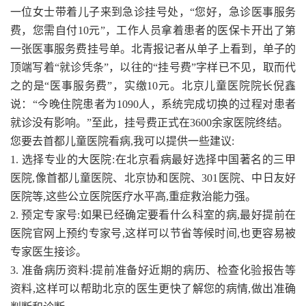
一位女士带着儿子来到急诊挂号处，“您好，急诊医事服务
费，您需自付10元”，工作人员拿着患者的医保卡开出了第
一张医事服务费挂号单。北青报记者从单子上看到，单子的
顶端写着“就诊凭条”，以往的“挂号费”字样已不见，取而代
之的是“医事服务费”，实缴10元。北京儿童医院院长倪鑫
说：“今晚住院患者为1090人，系统完成切换的过程对患者
就诊没有影响。”至此，挂号费正式在3600余家医院终结。
您要去首都儿童医院看病,我可以提供一些建议:
1. 选择专业的大医院:在北京看病最好选择中国著名的三甲
医院,像首都儿童医院、北京协和医院、301医院、中日友好
医院等,这些公立医院医疗水平高,重症救治能力强。
2. 预定专家号:如果已经确定要看什么科室的病,最好提前在
医院官网上预约专家号,这样可以节省等候时间,也更容易被
专家医生接诊。
3. 准备病历资料:提前准备好近期的病历、检查化验报告等
资料,这样可以帮助北京的医生更快了解您的病情,做出准确