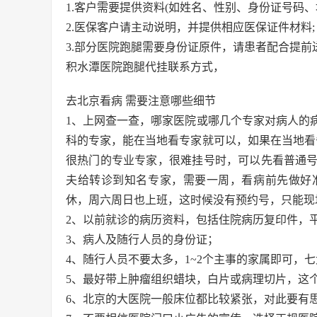
1.客户需要提供资料(如姓名、性别、身份证号码
2.医保客户请主动说明，并提供相应医保证件材料;
3.部分医院跑腿需要身份证原件，请患者配合提
积水潭医院跑腿代挂联系方式，
去北京看病 需要注意哪些细节
1、上网查一查，哪家医院或哪几个专家对病人的
科的专家，能在当地看专家就可以，如果在当地看
很热门的专业专家，很难挂号时，可以先看普通
夫给转诊到知名专家，需要一周，看病前先做好
休，周六周日也上班，这时候没有预约号，只能现
2、以前就诊的病历资料，包括住院病历复印件，平
3、病人及随行人员的身份证；
4、随行人员不要太多，1~2个主事的家属即可，
5、最好带上肿瘤组织蜡块，白片或病理切片，这
6、北京的大医院一般床位都比较紧张，对此要有