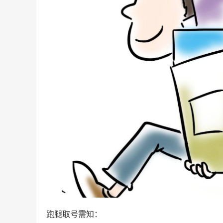
跑腿取号需知：