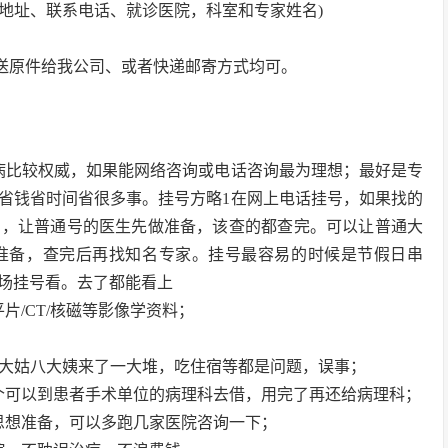
、地址、联系电话、就诊医院，科室和专家姓名)
前送原件给我公司、或者快递邮寄方式均可。
病比较权威，如果能网络咨询或电话咨询最为理想；最好是专
省钱省时间省很多事。挂号方略1在网上电话挂号，如果找的
号，让普通号的医生先做准备，该查的都查完。可以让普通大
准备，查完后再找知名专家。挂号最容易的时候是节假日串
场挂号看。去了都能看上
片/CT/核磁等影像学资料；
七大姑八大姨来了一大堆，吃住宿等都是问题，误事；
个可以到患者手术单位的病理科去借，用完了再还给病理科；
思想准备，可以多跑几家医院咨询一下；