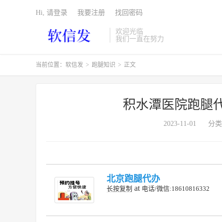
Hi, 请登录
我要注册
找回密码
欢迎光临
我们一直在努力
当前位置：
软信发
>
跑腿知识
>
正文
积水潭医院跑腿
2023-11-01
分类
北京跑腿代办
at
长按复制
电话/微信:18610816332