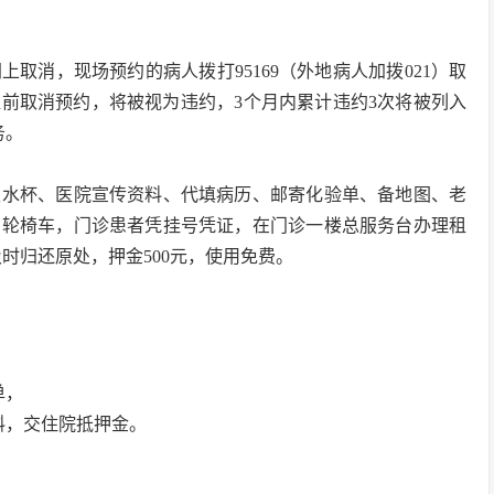
取消，现场预约的病人拨打95169（外地病人加拨021）取
前取消预约，将被视为违约，3个月内累计违约3次将被列入
务。
性水杯、医院宣传资料、代填病历、邮寄化验单、备地图、老
用轮椅车，门诊患者凭挂号凭证，在门诊一楼总服务台办理租
后及时归还原处，押金500元，使用免费。
单，
料，交住院抵押金。