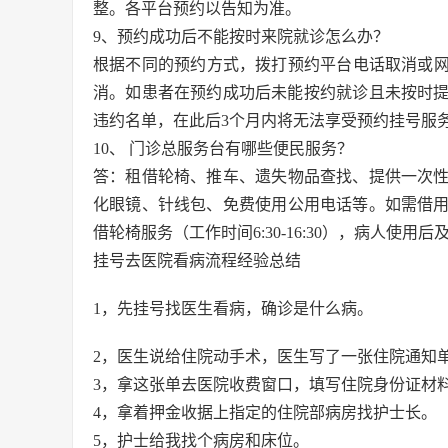
整。各平台预约以告知为准。
9、预约成功后不能按时来院就诊怎么办？
根据不同的预约方式，拨打预约平台电话取消或网上
消。如患者在预约成功后未能按约就诊且未按时提
违约名单，在此后3个月内将无法享受预约挂号服
10、 门诊总服务台有哪些便民服务？
答：租借轮椅、推车、遗失物品查找、提供一次
化眼镜、针线包、免费使用公用电话等。如需借
借轮椅服务（工作时间6:30-16:30），病人使用
挂号去医院看病流程经验总结
1，先挂号找医生看病，确诊是什么病。
2，医生说给住院动手术，医生写了一张住院通知
3，拿这张单去医院收费窗口，填写住院身份证材
4，拿着押金收据上指定的住院部病房找护士长。
5，护士给我找个病房和床位。