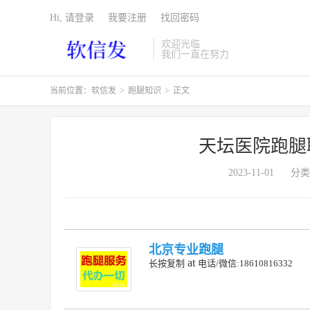
Hi, 请登录
我要注册
找回密码
欢迎光临
我们一直在努力
当前位置：
软信发
>
跑腿知识
>
正文
天坛医院跑腿
2023-11-01
分类
北京专业跑腿
at
长按复制
电话/微信:18610816332