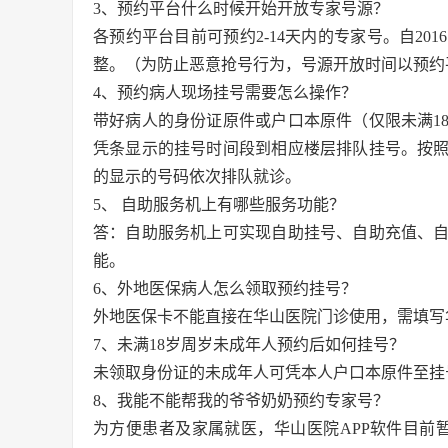
3、预约平台什么时候开始开放专家号源？
各预约平台目前可预约2-14天内的专家号。自201
整。（为防止恶意抢号行为，号源开放时间以预约
4、预约病人现场挂号需要怎么操作？
带好病人的身份证原件或户口本原件（仅限未满1
凭条显示的挂号时间段到相应楼层排队挂号。按
的显示的号码依次排队就诊。
5、 自助服务机上有哪些服务功能？
答：自助服务机上可实现自助挂号、自助充值、
能。
6、外地医保病人怎么领取预约挂号？
外地医保卡不能直接在华山医院门诊使用，需填写
7、未满18岁周岁未成年人预约后如何挂号？
未领取身份证的未成年人可凭本人户口本原件至挂
8、我能不能帮我的爷爷奶奶预约专家号？
为方便患者及家属就医，华山医院APP软件目前