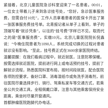
紧接着，北京儿童医院急诊科室迎来了一名患者。00:01，
一位女士带着儿子来到急诊挂号处，“您好，急诊医事服务
费，您需自付10元”，工作人员拿着患者的医保卡开出了第
一张医事服务费挂号单。北青报记者从单子上看到，单子的
顶端写着“就诊凭条”，以往的“挂号费”字样已不见，取而代
之的是“医事服务费”，实缴10元。北京儿童医院院长倪鑫
说：“今晚住院患者为1090人，系统完成切换的过程对患者
就诊没有影响。”至此，挂号费正式在3600余家医院终结。
温馨提醒：在我们看病过程中，就近就医，注意防寒保暖。
按需选择就近医院，提前进行网上或电话预约挂号，提前了
解就诊流程，熟悉医院科室布局，按时间段就医，配合医院
各项防控要求，备好口罩、消毒湿纸巾或免洗手消毒剂，前
往医院尽量选择步行、骑行、驾乘私家车等交通方式，若乘
坐公共交通工具，全程佩戴口罩，注意与其他乘客保持安全
距离，乘坐时尽量开窗通风。
首都肿瘤医院跑腿代办电话，