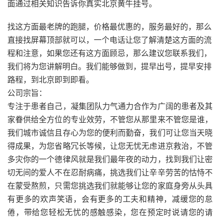
面通过相关知识告诉你真实北京黄牛挂号。
找这方面最老牌的跑腿，价格最优惠的，服务最好的，那么
直接找屏幕顶部就可以，一个电话让您了解清楚这方面的流
程和注意，如果您还有这方面顾忌，那么建议您联系我们，
我们将为您讲解明白。我们能够做到，提早出号，提早安排
路程，到北京即到即看。
公司宗旨：
专注于患者自己，凝集团队力气通力合作为广阔的患者及其
家眷供给全方位的专业效劳，不管您从那里来不管您是谁，
我们城市诚信且存心为您的便利而勤奋，我们可让您当天晓
得成果，为您省略冗长等候，让您无忧无虑进京救治，不管
多灾你的一个德律风就是我们最年夜的动力，找到我们让密
切无间的爱人不在忍耐病痛，挑选我们让辛辛劳苦的怙恃不
在蒙受熬煎，只需您挑选我们就能够让您的家庭身旁从头具
有更多的欢声笑语，会有更多的工夫和精神，减缓您的怠
倦，带给您轻松无忧的感触感染，您在预定时说请您的请