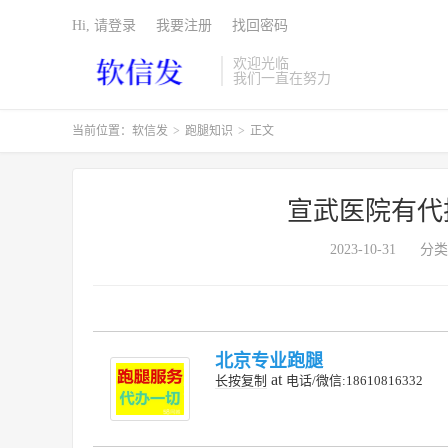
Hi, 请登录
我要注册
找回密码
欢迎光临
我们一直在努力
当前位置：
软信发
>
跑腿知识
>
正文
宣武医院有代
2023-10-31
分类
北京专业跑腿
at
长按复制
电话/微信:18610816332