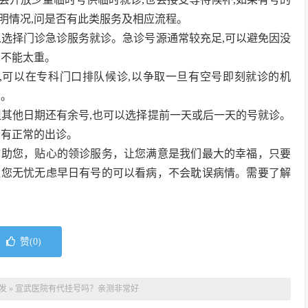
明情况,问是否有此类服务及相应流程。
可以选择门诊急诊服务就诊。急诊号源通常较充足,可以避免因没
也不能太重。
许,可以在专科门口排队候诊,以争取一旦有空号即刻就诊的机
引。
满但其他日期还有余号,也可以选择提前一天或后一天的号就诊。
会有正常的出诊。
辅助您，贴心的领诊服务，让您满意是我们最大的幸福，只要
让您无忧无虑早日有号的可以看病，不会耽误病情。需要了解
赞(
0
)
发
»
宣武医院有代挂号吗？亲测非常好