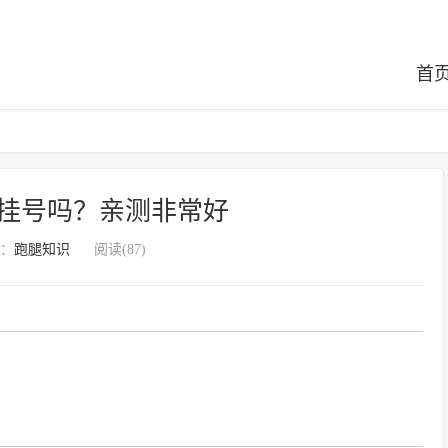
首
挂号吗？亲测非常好
：
跑腿知识
阅读(87)