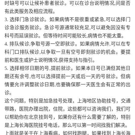
时缺号可以让候补患者就诊。可以在诊台说明情况,问是否
有此类服务及相应流程。
3. 选择门急诊就诊。如果病情不是很重或紧急,可以选择门
诊急诊服务就诊。急诊号源通常较充足,可以避免因没有专
科号而延误就诊。但等待时间可能较长,病情也不能太重。
4. 排队候诊,争取号源一空即就诊。如果病情允许,可以在专
科门口排队候诊,以争取一旦有空号即刻就诊的机会。要提
前和医生或护士说明情况,获得支持与指引。
5. 选择相邻日期的号,提前就诊。如果本日号已满但其他日
期还有余号,也可以选择提前一天或后一天的号就诊。但病
情要允许调整就诊日期,也要确保那一天医生会有正常的出
诊。
这个问题，特别是加急挂号处理，上海地区协助挂号，交通
带路，医院办理出院，住院，这些都可以咨询我们，我们可
以帮助你在北京挂到号，如果你还有什么需要了解的，特别
是上海长海医院挂号电话，那么可以第一时间找我们解决。
上面就是关于在上海看病，如何找跑腿，如果找到上海长海