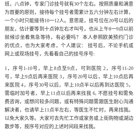
班，八点钟，专家门诊挂号就有30个左右。按照质量和满意
为首要的原则，接待每个挂号者需累计五六分钟左右计算，
一个小时只能接待10一12人。意思是，挂号位在20号以后的
朋友，估计要等到十点钟左右才叫号，也从上午8一9点以前
就候诊坐着焦急等待，有必要吗？ 本人参照欧美预约门诊
的优点，也为大家考虑，个人建议： 挂号后，不论手机或
网上或现场挂号，先看看自己的挂号序号:
1，序号1-10号，早上8点至9点，可到医院 2，序号11-20
号，早上9点后再来医院 3，序号20号以后，早上10点后再
来医院 4，序号30号以后，早上10点半以后再到达医院 5，
需临时加号者，早上11点以后再来找我 6, 不愿挂号和需免
费咨询，或想问较多问题，或有特殊问题需跟医生耐心沟通
解决者，也请早上11点半左右，等医生不忙时，再来找我。
以免大家久等。大家可去先忙工作或家务或上街购物或湖边
散步等，按序号对应的上述时间段来找我。