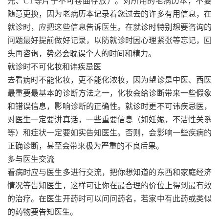
光、CT等片子不可卷曲存放）。对所用的老病历本，不要
随意更换，因为老病历本记录着您过去的许多有用信息，在
就诊时，应把这些信息告诉医生。在就诊时特别想要咨询的
问题最好提前做好记录，以防就诊时因心理紧张等忘记，回
头再咨询，势必会耽误个人的时间和精力。
就诊时不可化妆和讳疾忌医
去看病时不能化妆，更不能化浓妆，因为望诊是中医、西医
最重要最基本的诊断方法之一，化妆会给诊断带来一些假象
和错误信息，影响诊断的正确性。就诊时更不可讳疾忌医，
对医生一定要讲真话，一些重要信息（如妊娠，不洁性关系
等）和症状一定要如实告知医生。否则，会影响一些疾病的
正确诊断，甚至会带来极为严重的不良后果。
多与医生交流
看病时应与医生多进行交流，把你想知道的东西和家庭经济
情况等告知医生，这样可让你在最合理的价位上得到最有效
的治疗。在医生开药时可以问问药名，若家中有此药或类似
的药物要告知医生。