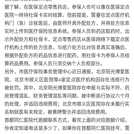
据了解，在医保定点零售药店，参保人也可以像在医保定点
医院一样持社保卡实时结算，但前提是，需要在定点医疗机
构门（急）诊就医后，由医师开具外配处方，并将处方信息
实时上传到医疗保险信息系统。参保人员到药店取药时，出
示外配处方和社保卡，定点零售药店从医保网络下载定点医
疗机构上传的处方信息，与纸介处方比对信息真实准确后，
根据外配处方的药品信息进行配药，用社保卡为参保人员结
算药品费用。参保人员只须交纳个人负担部分。
另外，市医疗保险事务管理中心近日通报，北京阳光博爱医
院、北京市顺义区医院等4家定点医疗机构因存在违规行为
被处罚。其中，北京阳光博爱医院存在申报与实际不符、药
房管理混乱、财务管理混乱等问题，被中断执行协议六个月
的处理，并追回违规费用；北京市顺义区医院存在未履行实
名制就医有关规定，被黄牌警示并追回违规费用。
首都同仁医院代跑腿联系方式，看完上面的对应跑腿介绍，
你肯定知道电话是多少了，如果你在首都同仁医院挂号，需