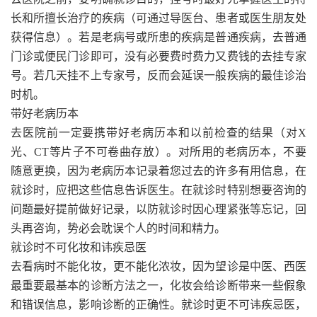
长和所擅长治疗的疾病（可通过导医台、患者或医生朋友处
获得信息）。若是老病号或所患的疾病是普通疾病，去普通
门诊或便民门诊即可，没有必要费时费力又费钱的去挂专家
号。若几天挂不上专家号，反而会延误一般疾病的最佳诊治
时机。
带好老病历本
去医院前一定要携带好老病历本和以前检查的结果（对X
光、CT等片子不可卷曲存放）。对所用的老病历本，不要
随意更换，因为老病历本记录着您过去的许多有用信息，在
就诊时，应把这些信息告诉医生。在就诊时特别想要咨询的
问题最好提前做好记录，以防就诊时因心理紧张等忘记，回
头再咨询，势必会耽误个人的时间和精力。
就诊时不可化妆和讳疾忌医
去看病时不能化妆，更不能化浓妆，因为望诊是中医、西医
最重要最基本的诊断方法之一，化妆会给诊断带来一些假象
和错误信息，影响诊断的正确性。就诊时更不可讳疾忌医，