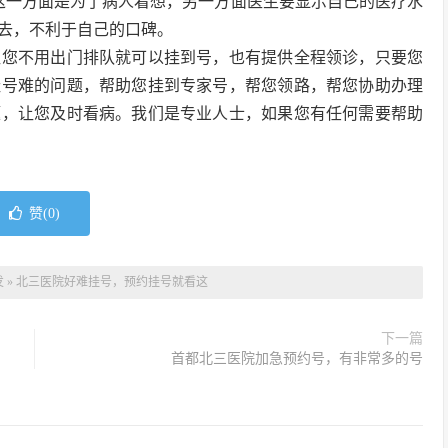
这一方面是为了病人着想，另一方面医生要显示自己的医疗水
去，不利于自己的口碑。
让您不用出门排队就可以挂到号，也有提供全程领诊，只要您
挂号难的问题，帮助您挂到专家号，帮您领路，帮您协助办理
题，让您及时看病。我们是专业人士，如果您有任何需要帮助
赞(
0
)
发
»
北三医院好难挂号，预约挂号就看这
下一篇
首都北三医院加急预约号，有非常多的号