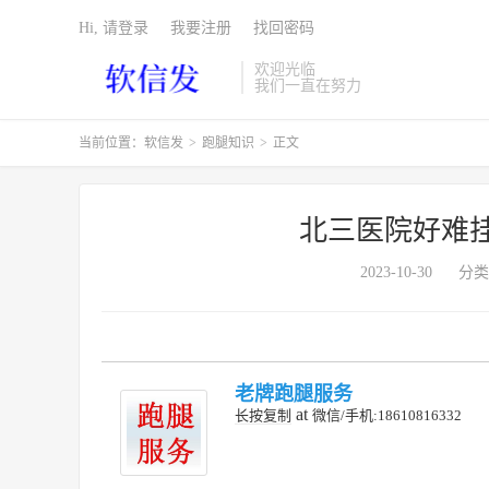
Hi, 请登录
我要注册
找回密码
欢迎光临
我们一直在努力
当前位置：
软信发
>
跑腿知识
>
正文
北三医院好难
2023-10-30
分类
老牌跑腿服务
at
长按复制
微信/手机:18610816332