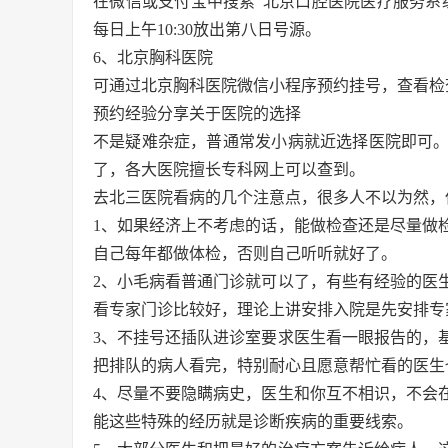
在微信或支付宝中搜索“北京口腔医院医疗服务系
每日上午10:30放出第八日号源。
6、北京胸科医院
可通过北京胸科医院微信小程序预约挂号，查看检查
预约经验分享关于医院的选择
不是疑难杂症，普通常发小病就近选择医院即可
了，各大医院擅长专科网上可以查到。
去北三医院看病的几个注意点，很多人不以为然，
1、如果经济上不考虑的话，能做检查还是尽量做
自己每年都做体检，否则自己听听就好了。
2、小毛病看普通门诊就可以了，有些有经验的医
看专家门诊比较好，理论上讲安排入院是先安排专
3、不挂号还插队进诊室要求医生看一眼报告的，
把排队的病人看完，特别耐心且愿意帮忙看的医生
4、尽量不要隐瞒病史，医生和你互不相识，不会
能这些特殊的经历就是诊断疾病的重要线索。