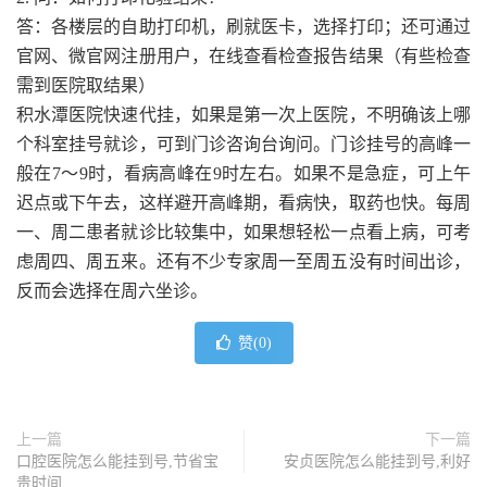
答：各楼层的自助打印机，刷就医卡，选择打印；还可通过
官网、微官网注册用户，在线查看检查报告结果（有些检查
需到医院取结果）
积水潭医院快速代挂，如果是第一次上医院，不明确该上哪
个科室挂号就诊，可到门诊咨询台询问。门诊挂号的高峰一
般在7～9时，看病高峰在9时左右。如果不是急症，可上午
迟点或下午去，这样避开高峰期，看病快，取药也快。每周
一、周二患者就诊比较集中，如果想轻松一点看上病，可考
虑周四、周五来。还有不少专家周一至周五没有时间出诊，
反而会选择在周六坐诊。
赞(
0
)
上一篇
下一篇
口腔医院怎么能挂到号,节省宝
安贞医院怎么能挂到号,利好
贵时间