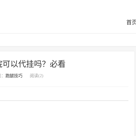
首
院可以代挂吗？必看
类：
跑腿技巧
阅读(2)