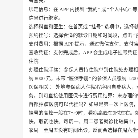
号登录。
绑定信息：在 APP 内找到 “我的” 或 “个人中心
信息进行绑定。
选择科室和医生：在首页或 “挂号” 选项中，选
预约挂号：选择合适的就诊日期和时间段，点击 “预
支付费用：根据 APP 提示，通过微信支付、支
查收凭证：支付完成后，APP 会生成电子挂号凭
住院
办理住院手续：参保人员持住院单到住院处办理
纳 8000 元，未带 “医保手册” 的参保人员缴纳 120
医保相关： 外地参保病人住院程序同自费病人
务，则可直接使用医保卡进行费用结算；未办理的
首都肿瘤医院可以代挂吗？如果是第一次上医院
挂号的高峰一般在7～9时，看病高峰在9时左右
快，取药也快。每周一、周二患者就诊比较集中
家周一至周五没有时间出诊，反而会选择在周六坐