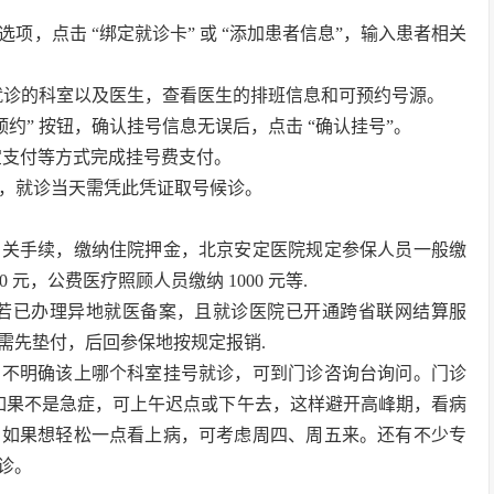
” 等选项，点击 “绑定就诊卡” 或 “添加患者信息”，输入患者相关
择就诊的科室以及医生，查看医生的排班信息和可预约号源。
约” 按钮，确认挂号信息无误后，点击 “确认挂号”。
付宝支付等方式完成挂号费支付。
证，就诊当天需凭此凭证取号候诊。
相关手续，缴纳住院押金，北京安定医院规定参保人员一般缴
00 元，公费医疗照顾人员缴纳 1000 元等.
，若已办理异地就医备案，且就诊医院已开通跨省联网结算服
需先垫付，后回参保地按规定报销.
，不明确该上哪个科室挂号就诊，可到门诊咨询台询问。门诊
。如果不是急症，可上午迟点或下午去，这样避开高峰期，看病
，如果想轻松一点看上病，可考虑周四、周五来。还有不少专
诊。