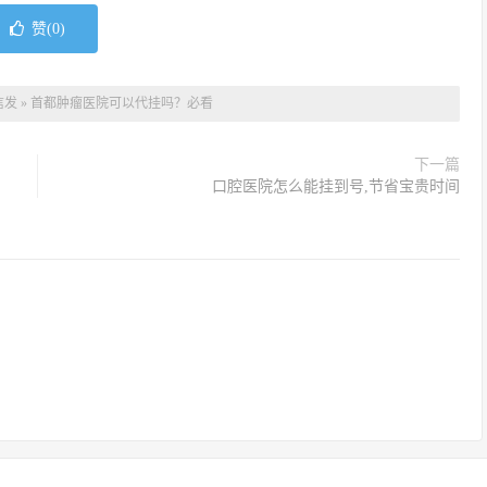
赞(
0
)
信发
»
首都肿瘤医院可以代挂吗？必看
下一篇
口腔医院怎么能挂到号,节省宝贵时间