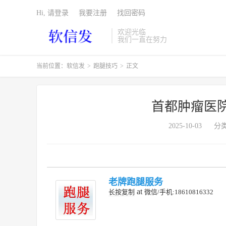
Hi, 请登录
我要注册
找回密码
欢迎光临
我们一直在努力
当前位置：
软信发
>
跑腿技巧
>
正文
首都肿瘤医
2025-10-03
分
老牌跑腿服务
at
长按复制
微信/手机:18610816332