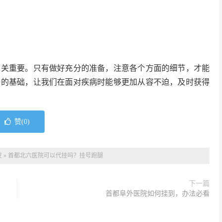
至关重要。只有做好充分的准备，注意各个方面的细节，才能
好的基础，让我们在面对疾病时能够更加从容不迫，及时获得
赞(
0
)
发
»
首都北六医院可以代挂吗？挂号跑腿
下一篇
首都阜外医院如何挂到，办法必看