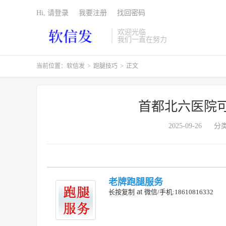
Hi, 请登录
我要注册
找回密码
欢迎光临
我们一直在努力
当前位置：
软信发
>
跑腿技巧
>
正文
首都北六医院
2025-09-26
分
老牌跑腿服务
at
长按复制
微信/手机:18610816332