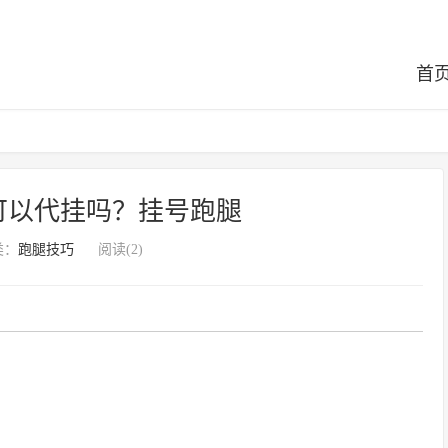
首
可以代挂吗？挂号跑腿
类：
跑腿技巧
阅读(2)