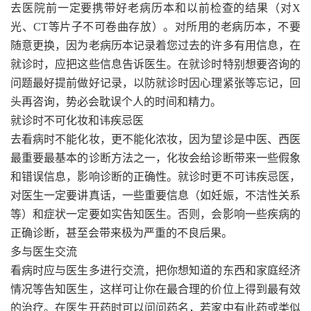
去医院前一定要携带好老病历本和以前检查的结果（对X
光、CT等片子不可卷曲存放）。对所用的老病历本，不要
随意更换，因为老病历本记录着您过去的许多有用信息，在
就诊时，应把这些信息告诉医生。在就诊时特别想要咨询的
问题最好提前做好记录，以防就诊时因心理紧张等忘记，回
头再咨询，势必会耽误个人的时间和精力。
就诊时不可化妆和讳疾忌医
去看病时不能化妆，更不能化浓妆，因为望诊是中医、西医
最重要最基本的诊断方法之一，化妆会给诊断带来一些假象
和错误信息，影响诊断的正确性。就诊时更不可讳疾忌医，
对医生一定要讲真话，一些重要信息（如妊娠，不洁性关系
等）和症状一定要如实告知医生。否则，会影响一些疾病的
正确诊断，甚至会带来极为严重的不良后果。
多与医生交流
看病时应与医生多进行交流，把你想知道的东西和家庭经济
情况等告知医生，这样可让你在最合理的价位上得到最有效
的治疗。在医生开药时可以问问药名，若家中有此药或类似