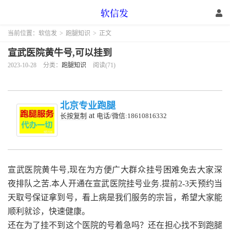
当前位置：
软信发
>
跑腿知识
>
正文
宣武医院黄牛号,可以挂到
2023-10-28
分类：
跑腿知识
阅读(71)
北京专业跑腿
at
长按复制
电话/微信:18610816332
宣武医院黄牛号,
现在为方便广大群众挂号困难免去大家深
夜排队之苦.本人开通在宣武医院挂号业务.提前2-3天预约当
天取号保证拿到号，看上病是我们服务的宗旨，希望大家能
顺利就诊，快速健康。
还在为了挂不到这个医院的号着急吗？还在担心找不到跑腿