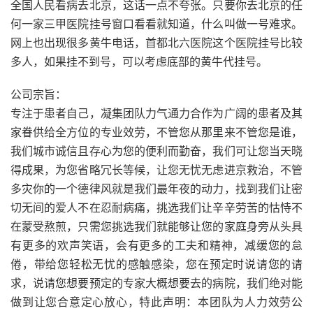
全国人民看病去北京，这话一点不夸张。只要你去北京的任
何一家三甲医院挂号窗口看看就知道，什么叫做一号难求。
网上也出现很多黄牛电话，首都北六医院这个医院挂号比较
多人，如果挂不到号，可以考虑底部的黄牛代挂号。
公司宗旨：
专注于患者自己，凝集团队力气通力合作为广阔的患者及其
家眷供给全方位的专业效劳，不管您从那里来不管您是谁，
我们城市诚信且存心为您的便利而勤奋，我们可让您当天晓
得成果，为您省略冗长等候，让您无忧无虑进京救治，不管
多灾你的一个德律风就是我们最年夜的动力，找到我们让密
切无间的爱人不在忍耐病痛，挑选我们让辛辛劳苦的怙恃不
在蒙受熬煎，只需您挑选我们就能够让您的家庭身旁从头具
有更多的欢声笑语，会有更多的工夫和精神，减缓您的怠
倦，带给您轻松无忧的感触感染，您在预定时说请您的请
求，说请您想要预定的专家大概想要去的病院，我们绝对能
做到让您合意定心放心，特此声明：本团队为人力效劳公