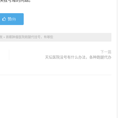
决挂号难的问题。
赞(
0
)
发
»
首都肿瘤医院跑腿代挂号，有哪些
下一篇
天坛医院没号有什么办法，各种跑腿代办