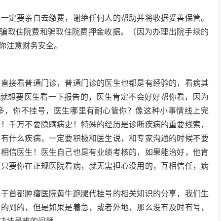
是一定要亲自去缴费，谢绝任何人的帮助并将收据妥善保管。
员骗取住院费和骗取住院费押金收据。（因为办理出院手续的
你注意财务安全。
病直接看普通门诊，普通门诊的医生也都是有经验的，看病其
队，就想要医生看一下报告的，医生肯定不会好好帮你看，因为
多，你不挂号，医生哪里有耐心管你？像这种小事情线上完
惑！千万不要隐瞒病史！特殊的经历是诊断疾病的重要线索，
，有什么疾病，一定要积极和医生说，和专家沟通的时候不要
！相信医生！医生自己也是有业绩考核的，如果能治好，他肯
以只要你在正规医院看病，就无需担心没用的，互相信任，病
关于首都肿瘤医院黄牛跑腿代挂号的相关知识的分享，我们生
约的到的，但是如果是着急，或者外地，那么没有及时有号，