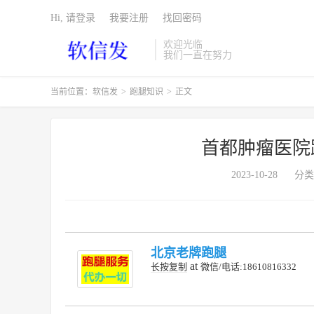
Hi, 请登录
我要注册
找回密码
欢迎光临
我们一直在努力
当前位置：
软信发
>
跑腿知识
>
正文
首都肿瘤医院
2023-10-28
分类
北京老牌跑腿
at
长按复制
微信/电话:18610816332