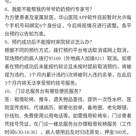
号。
8、我能不能帮我的爷爷奶奶预约专家号？
为方便患者及家属就医，华山医院APP软件目前暂时允许每
个手机号码绑定6个身份证，今后将视情况进行调整。各平
台预约以告知为准。
9、预约成功后不能按时来院就诊怎么办？
根据不同的预约方式，拨打预约平台电话取消或网上取消，
现场预约的病人拨打95169（外地病人加拨021）取消。如患
者在预约成功后未能按约就诊且未按时提前取消预约，将被
视为违约，3个月内累计违约3次将被列入违约名单，在此后
3个月内将无法享受预约挂号服务。
10、 门诊总服务台有哪些便民服务？
答：租借轮椅、推车、遗失物品查找、提供一次性水杯、医
院宣传资料、代填病历、邮寄化验单、备地图、老化眼镜、
针线包、免费使用公用电话等。如需借用轮椅车，门诊患者
凭挂号凭证，在门诊一楼总服务台办理租借轮椅服务（工作
时间6:30-16:30），病人使用后及时归还原处，押金500元，