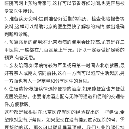
医院官网上预约专家号,这样可以节省等候时间,也更容易被
专家医生接诊。
3. 准备病历资料:提前准备好近期的病历、检查化验报告等
资料,这样可以帮助北京的医生更快了解您的病情,做出准确
判断和诊断。
4. 预算充足的费用:在北京看病的费用会比较高,尤其是在三
甲医院,一般都在几百甚至上千元。所以一定要做好足够的
预算,有备无患。
5. 亲友陪同:如果病情较为严重或是第一时间去北京就医,最
好有亲人或朋友陪同前往,这样一方面可以照应生活起居,另
一方面也有人一起商量和分享医生的意见。
6. 住宿选择:根据病情选择便捷的酒店,如果能便宜也方便就
近医院最好。也要考虑酒店配有无障碍通道和便利的交通条
件,方便就医。
这些都是我根据在北京医疗就医的经验提出的一些建议,希
望能对您有所帮助。如果您现在没有挂到这家医院的号，需
要帮助的话，那么可以联系屏幕顶部，我们专业跑腿代挂