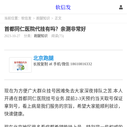
当前位置：
软信发
>
跑腿知识
>
正文
首都同仁医院代挂有吗？亲测非常好
2023-10-27
分类：
跑腿知识
阅读(75)
北京跑腿
at
长按复制
手机/微信:18610816332
现在为方便广大群众挂号困难免去大家深夜排队之苦.本人
开通在首都同仁医院挂号业务.提前2-3天预约当天取号保证
拿到号，看上病是我们服务的宗旨，希望大家能顺利就诊，
快速健康。