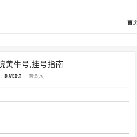
首
院黄牛号,挂号指南
：
跑腿知识
阅读(76)