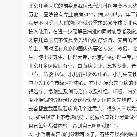
北京儿童医院的前身是我国现代儿科医学奠基人诸福
历史。医院设有专业病房30个，病床970张，年门
满足不同阶层人群的医疗就诊需求2006年成立北
投入使用，在进一步缓解看病难的同时使患者及家
北京儿童医院不仅具备先进的医疗设备、完善的
院士，同时还有众多的国内外著名专家、教授。
生、博士研究生、护理大专，北京护校护理中专，
北京儿童医院拥有小儿白血病专业、急救专业、普
中心、急救中心、小儿脊柱外科中心、小儿先天
中心等1 6个市级医疗中心。在小儿复杂先心病
镜治疗、急腹症及创伤治疗以及神经、呼吸、内
专业疾病的诊断治疗及诊疗设备居国内领先地位，
去首都宣武医院看病的几个注意点，很多人不以为
1、如果经济上不考虑的话，能做检查还是尽量做
自己每年都做体检，否则自己听听就好了。
2、小毛病看普通门诊就可以了，有些有经验的医