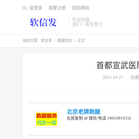
Hi, 请登录
我要注册
找回密码
欢迎光临
我们一直在努力
当前位置：
软信发
>
跑腿知识
>
正文
首都宣武医
2023-10-27
分类
北京老牌跑腿
at
长按复制
微信/电话:18610816332