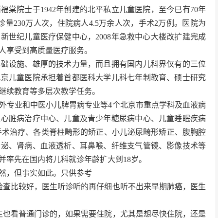
棠院士于1942年创建的北平私立儿童医院，至今已有70年
诊量230万人次，住院病人4.5万余人次，手术2万例。医院为
京新世纪儿童医疗保健中心，2008年急救中心大楼改扩建完成
人享受到高质量医疗服务。
基础设施、雄厚的技术力量，而且拥有国内儿科界仅有的三位
北京儿童医院承担着首都医科大学儿科七年制教育、硕士研究
继续教育等多层次教学任务。
外专业和中医小儿脾胃病专业等4个北京市重点学科及血液病
性心脏病治疗中心、儿童及青少年糖尿病中心、儿童睡眠疾病
的手术治疗、各类脊柱畸形的矫正、小儿泌尿畸形矫正、腹胸腔
分泌、肾病、血液透析、耳鼻喉、纤维支气管镜、影像技术等
并率先在国内将儿科就诊年龄扩大到18岁。
然，但事实如此。只供参考
检查比较好，医生听诊听的再仔细也听不出来早期肺癌，医生
生也看普通门诊的，如果需要住院，尤其是想尽快住院，还是