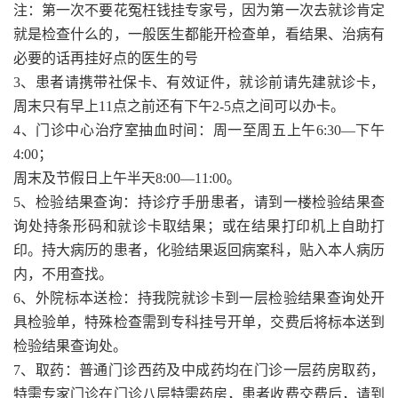
注：第一次不要花冤枉钱挂专家号，因为第一次去就诊肯定
就是检查什么的，一般医生都能开检查单，看结果、治病有
必要的话再挂好点的医生的号
3、患者请携带社保卡、有效证件，就诊前请先建就诊卡，
周末只有早上11点之前还有下午2-5点之间可以办卡。
4、门诊中心治疗室抽血时间：周一至周五上午6:30—下午
4:00；
周末及节假日上午半天8:00—11:00。
5、检验结果查询：持诊疗手册患者，请到一楼检验结果查
询处持条形码和就诊卡取结果；或在结果打印机上自助打
印。持大病历的患者，化验结果返回病案科，贴入本人病历
内，不用查找。
6、外院标本送检：持我院就诊卡到一层检验结果查询处开
具检验单，特殊检查需到专科挂号开单，交费后将标本送到
检验结果查询处。
7、取药：普通门诊西药及中成药均在门诊一层药房取药，
特需专家门诊在门诊八层特需药房，患者收费交费后，请到